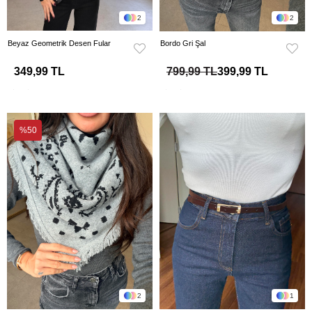
2
2
Beyaz Geometrik Desen Fular
Bordo Gri Şal
349,99 TL
799,99 TL
399,99 TL
%50
2
1