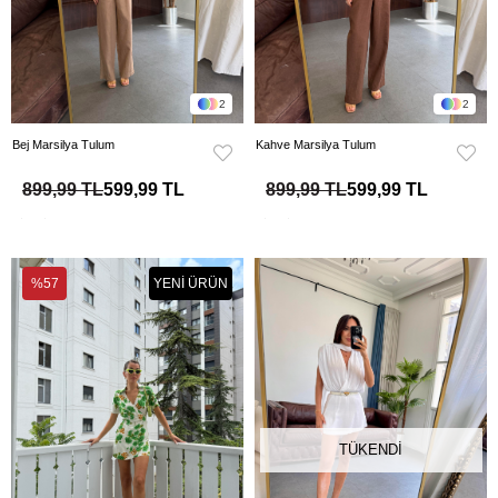
2
2
Bej Marsilya Tulum
Kahve Marsilya Tulum
899,99 TL
599,99 TL
899,99 TL
599,99 TL
%57
YENI ÜRÜN
TÜKENDI