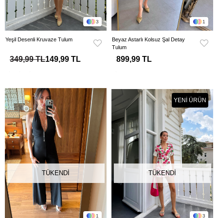
3
1
Yeşil Desenli Kruvaze Tulum
Beyaz Astarlı Kolsuz Şal Detay
Tulum
349,99 TL
149,99 TL
899,99 TL
YENI ÜRÜN
TÜKENDI
TÜKENDI
1
3