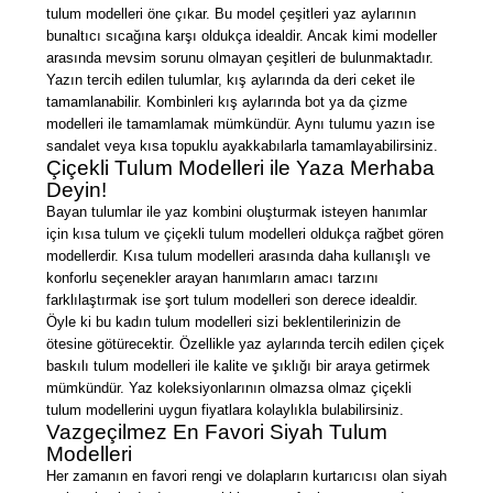
tulum modelleri öne çıkar. Bu model çeşitleri yaz aylarının
bunaltıcı sıcağına karşı oldukça idealdir. Ancak kimi modeller
arasında mevsim sorunu olmayan çeşitleri de bulunmaktadır.
Yazın tercih edilen tulumlar, kış aylarında da deri ceket ile
tamamlanabilir. Kombinleri kış aylarında bot ya da çizme
modelleri ile tamamlamak mümkündür. Aynı tulumu yazın ise
sandalet veya kısa topuklu ayakkabılarla tamamlayabilirsiniz.
Çiçekli Tulum Modelleri ile Yaza Merhaba
Deyin!
Bayan tulumlar ile yaz kombini oluşturmak isteyen hanımlar
için kısa tulum ve çiçekli tulum modelleri oldukça rağbet gören
modellerdir. Kısa tulum modelleri arasında daha kullanışlı ve
konforlu seçenekler arayan hanımların amacı tarzını
farklılaştırmak ise şort tulum modelleri son derece idealdir.
Öyle ki bu kadın tulum modelleri sizi beklentilerinizin de
ötesine götürecektir. Özellikle yaz aylarında tercih edilen çiçek
baskılı tulum modelleri ile kalite ve şıklığı bir araya getirmek
mümkündür. Yaz koleksiyonlarının olmazsa olmaz çiçekli
tulum modellerini uygun fiyatlara kolaylıkla bulabilirsiniz.
Vazgeçilmez En Favori Siyah Tulum
Modelleri
Her zamanın en favori rengi ve dolapların kurtarıcısı olan siyah