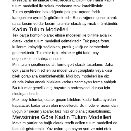
aksesuarlar ile birlikte giyebileceğiniz birbirinden farklı kadın
tulum modelleri ile sokak modasına renk katabilirsiniz.
Tulum çeşitlerine bakıldığında pek çok açıdan farklı
kategorilere ayrıldığı görülmektedir. Buna rağmen genel olarak
rahat kesim ve dar kesim tulumlar olarak ayırmak mümkündür.
Kadın Tulum Modelleri
Tek parça kombin olarak elbise modelleri ile birlikte akla ilk
olarak kadın tulum modelleri gelmektedir. Tek parça formu
kullanım kolaylığı sağlarken, pratik şıklığı da beraberinde
getirmektedir. Tulumlar tıpkı elbiseler gibi farklı boy
seçenekleri ile satışa sunulur.
Mini tulum çeşitlerinde alt formu şort olarak tasarlanır. Daha
çok yazın tercih edilen bu model uzun çoraplarla veya kısa
bilek çoraplarla kombinlenebilir. Midi boy modelleri ise diz
altında kalan ancak bileklere kadar uzanmayan forma sahiptir.
Bu tulumlar genellikle iş hayatının profesyonel duruşu için
oldukça idealdir.
Maxi boy tulumlar, olarak geçen bileklere kadar hatta ayakları
kapatacak kadar uzun olan modellerdir. Bu modeller arasından
uygun bir seçim yaparak tarzınızı ön plana çıkarabilirsiniz.
Mevsimine Göre Kadın Tulum Modelleri
Mevsim şartlarına bağlı olarak tercih edilen tulum modelleri de
farklılık gösterebilir. Yaz ayları için bayan şort ve mini etek