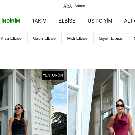
 İNDİRİM
TAKIM
ELBİSE
ÜST GİYİM
ALT 
Kısa Elbise
Uzun Elbise
Midi Elbise
Siyah Elbise
YENI ÜRÜN