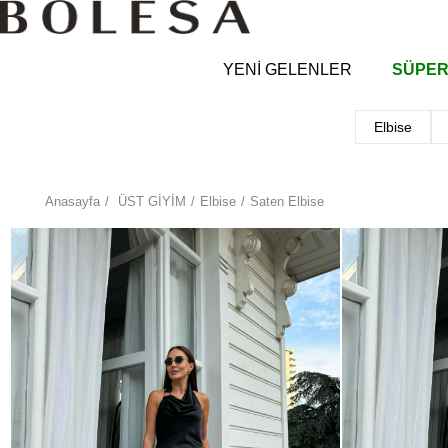
YENİ GELENLER
SÜPER
Elbise
Anasayfa
ÜST GİYİM
Elbise
Saten Elbise