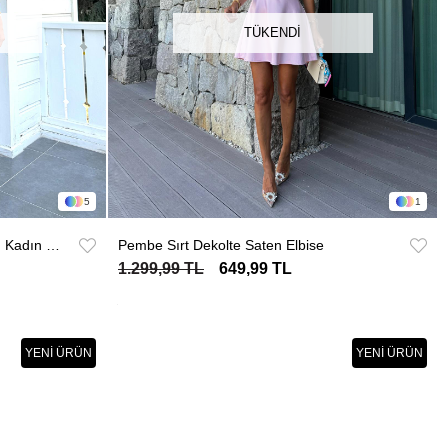
TÜKENDI
5
1
Bordo Boyundan Bağlamalı Saten Kadın Elbise
Pembe Sırt Dekolte Saten Elbise
1.299,99 TL
649,99 TL
YENI ÜRÜN
YENI ÜRÜN