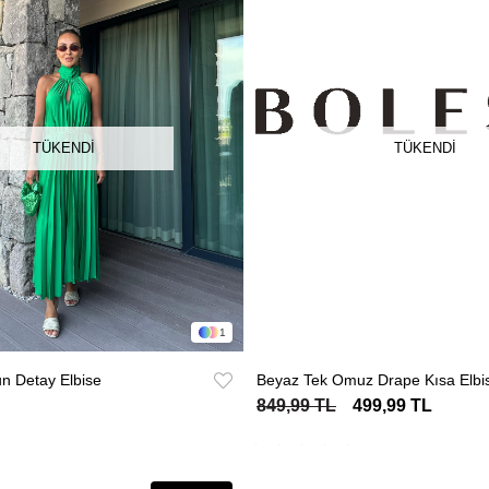
TÜKENDI
TÜKENDI
1
yun Detay Elbise
Beyaz Tek Omuz Drape Kısa Elbi
849,99 TL
499,99 TL