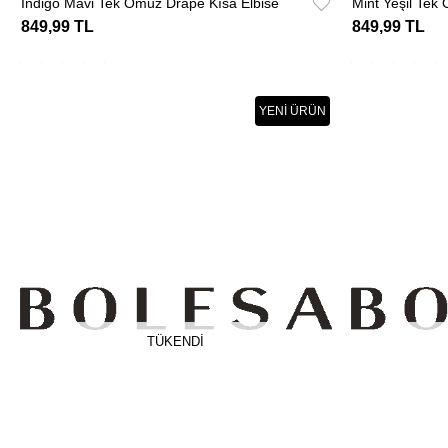
İndigo Mavi Tek Omuz Drape Kısa Elbise
Mint Yeşil Tek
849,99 TL
849,99 TL
YENI ÜRÜN
TÜKENDI