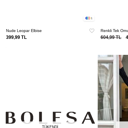
1
Nude Leopar Elbise
Renkli Tek Omu
399,99 TL
604,99 TL
TÜKENDI