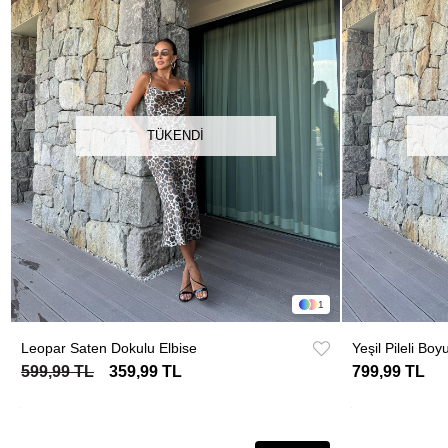
TÜKENDI
1
Leopar Saten Dokulu Elbise
Yeşil Pileli Bo
599,99 TL
359,99 TL
799,99 TL