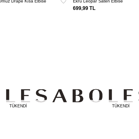
 Omuz Drape Kısa Elbise
Ekru Leopar Saten Elbise
699,99 TL
TÜKENDI
TÜKENDI