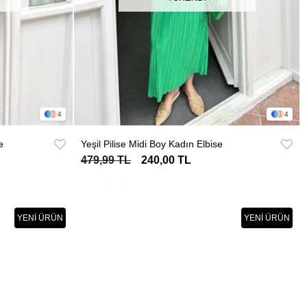
4
4
e
Yeşil Pilise Midi Boy Kadın Elbise
479,99 TL
240,00 TL
YENI ÜRÜN
YENI ÜRÜN