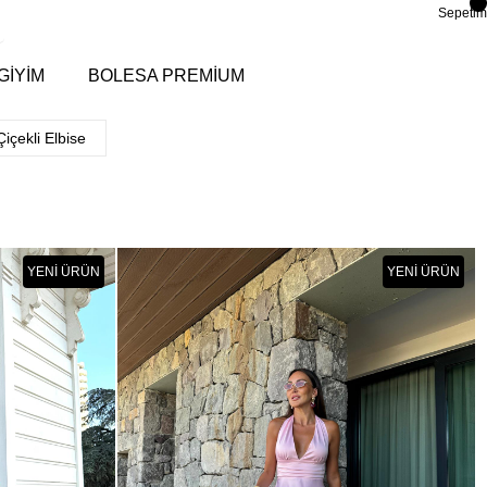
Sepetim
GİYİM
BOLESA PREMİUM
Çiçekli Elbise
YENI ÜRÜN
YENI ÜRÜN