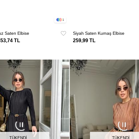
1
z Saten Elbise
Siyah Saten Kumaş Elbise
453,74 TL
259,99 TL
TÜKENDI
TÜKENDI