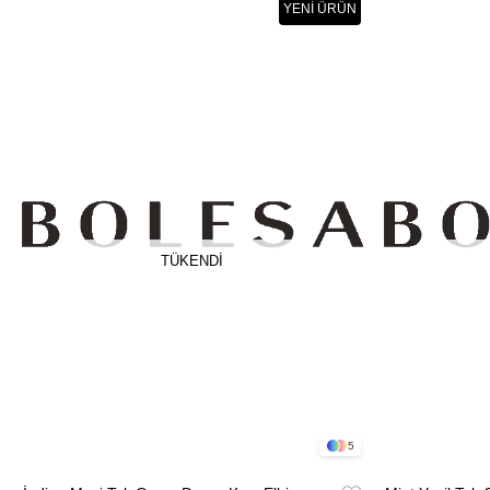
YENI ÜRÜN
TÜKENDI
5