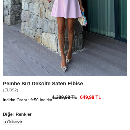
Pembe Sırt Dekolte Saten Elbise
(ELBS2)
1.299,99 TL
649,99 TL
İndirim Oranı
:
%
50
İndirim
Diğer Renkler
Tükendi