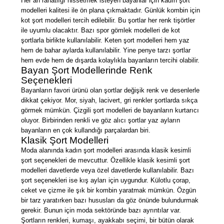
Her an rahatlığı hissetmek isteyen bayanlar için kadın şort
modelleri kalitesi ile ön plana çıkmaktadır. Günlük kombin için
kot şort modelleri tercih edilebilir. Bu şortlar her renk tişörtler
ile uyumlu olacaktır. Bazı spor gömlek modelleri de kot
şortlarla birlikte kullanılabilir. Keten şort modelleri hem yaz
hem de bahar aylarda kullanılabilir. Yine penye tarzı şortlar
hem evde hem de dışarda kolaylıkla bayanların tercihi olabilir.
Bayan Şort Modellerinde Renk
Seçenekleri
Bayanların favori ürünü olan şortlar değişik renk ve desenlerle
dikkat çekiyor. Mor, siyah, lacivert, gri renkler şortlarda sıkça
görmek mümkün. Çizgili şort modelleri de bayanların kurtarıcı
oluyor. Birbirinden renkli ve göz alıcı şortlar yaz ayların
bayanların en çok kullandığı parçalardan biri.
Klasik Şort Modelleri
Moda alanında kadın şort modelleri arasında klasik kesimli
şort seçenekleri de mevcuttur. Özellikle klasik kesimli şort
modelleri davetlerde veya özel davetlerde kullanılabilir. Bazı
şort seçenekleri ise kış ayları için uygundur. Külotlu çorap,
ceket ve çizme ile şık bir kombin yaratmak mümkün. Özgün
bir tarz yaratırken bazı hususları da göz önünde bulundurmak
gerekir. Bunun için moda sektöründe bazı ayrıntılar var.
Şortların renkleri, kumaşı, ayakkabı seçimi, bir bütün olarak