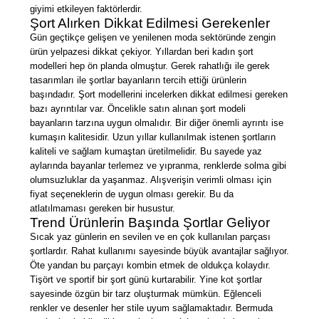
giyimi etkileyen faktörlerdir.
Şort Alırken Dikkat Edilmesi Gerekenler
Gün geçtikçe gelişen ve yenilenen moda sektöründe zengin
ürün yelpazesi dikkat çekiyor. Yıllardan beri kadın şort
modelleri hep ön planda olmuştur. Gerek rahatlığı ile gerek
tasarımları ile şortlar bayanların tercih ettiği ürünlerin
başındadır. Şort modellerini incelerken dikkat edilmesi gereken
bazı ayrıntılar var. Öncelikle satın alınan şort modeli
bayanların tarzına uygun olmalıdır. Bir diğer önemli ayrıntı ise
kumaşın kalitesidir. Uzun yıllar kullanılmak istenen şortların
kaliteli ve sağlam kumaştan üretilmelidir. Bu sayede yaz
aylarında bayanlar terlemez ve yıpranma, renklerde solma gibi
olumsuzluklar da yaşanmaz. Alışverişin verimli olması için
fiyat seçeneklerin de uygun olması gerekir. Bu da
atlatılmaması gereken bir husustur.
Trend Ürünlerin Başında Şortlar Geliyor
Sıcak yaz günlerin en sevilen ve en çok kullanılan parçası
şortlardır. Rahat kullanımı sayesinde büyük avantajlar sağlıyor.
Öte yandan bu parçayı kombin etmek de oldukça kolaydır.
Tişört ve sportif bir şort günü kurtarabilir. Yine kot şortlar
sayesinde özgün bir tarz oluşturmak mümkün. Eğlenceli
renkler ve desenler her stile uyum sağlamaktadır. Bermuda