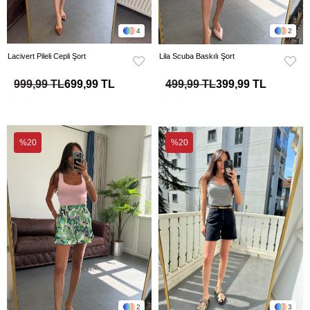
4
2
Lacivert Pileli Cepli Şort
Lila Scuba Baskılı Şort
999,99 TL
699,99 TL
499,99 TL
399,99 TL
%20
%20
2
3