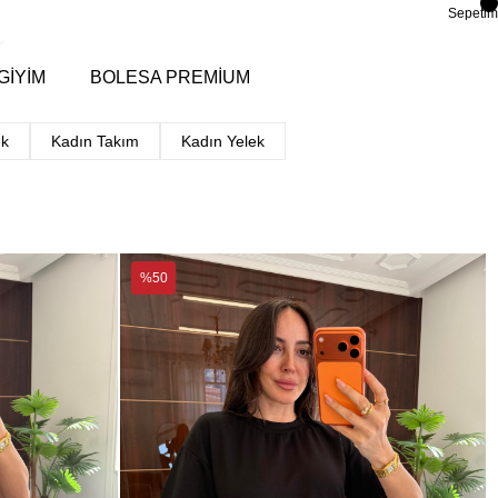
Sepetim
GİYİM
BOLESA PREMİUM
k
Kadın Takım
Kadın Yelek
%50