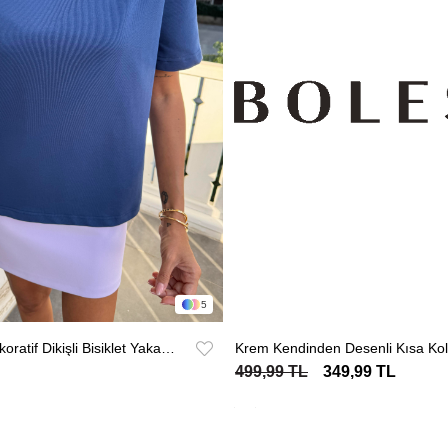
5
İndigo Mavi Dekoratif Dikişli Bisiklet Yaka Tişört
Krem Kendinden Desenli Kısa Koll
499,99 TL
349,99 TL