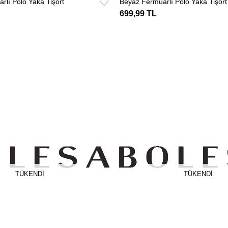
rlı Polo Yaka Tişört
Beyaz Fermuarlı Polo Yaka Tişört
699,99 TL
TÜKENDI
TÜKENDI