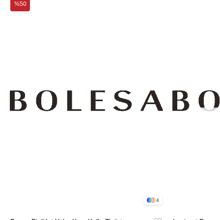
%50
4