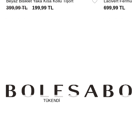
Beyaz Bisiklet Yaka Kısa Kollu Tişört
Lacivert Fermua
399,99 TL
199,99 TL
699,99 TL
TÜKENDI