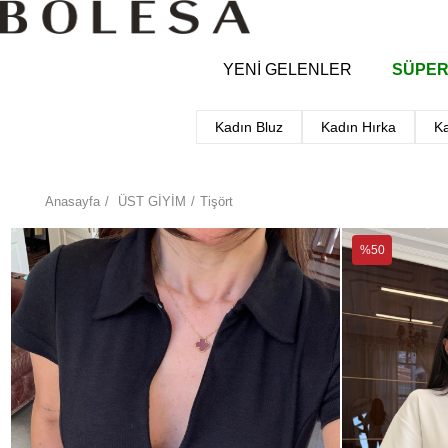
YENİ GELENLER
SÜPER
Kadın Bluz
Kadın Hırka
K
Anasayfa
ÜST GİYİM
Tişört
%50