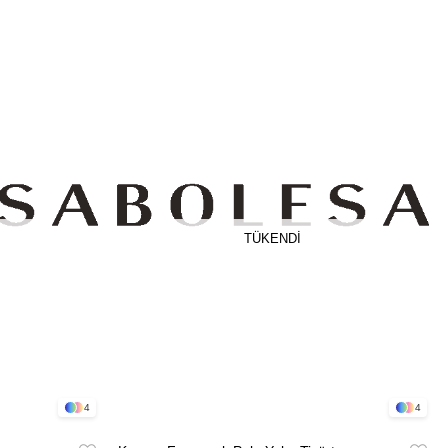
TÜKENDI
4
4