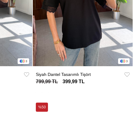
3
3
Siyah Dantel Tasarımlı Tişört
799,99 TL
399,99 TL
%50