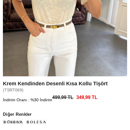
Krem Kendinden Desenli Kısa Kollu Tişört
(TSRT069)
499,99 TL
349,99 TL
İndirim Oranı
:
%
30
İndirim
Diğer Renkler
Tükendi