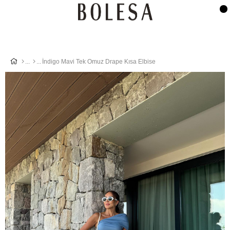
İndigo Mavi Tek Omuz Drape Kısa Elbise