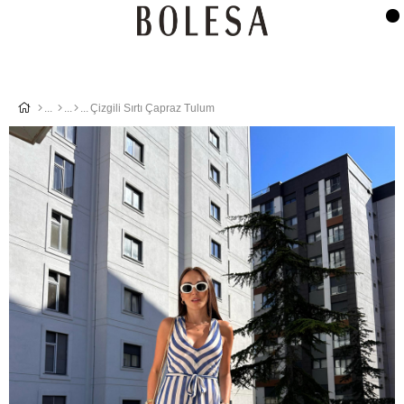
Çizgili Sırtı Çapraz Tulum