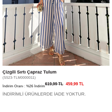
Çizgili Sırtı Çapraz Tulum
(SS23-TLM0000011)
619,99 TL
459,99 TL
İndirim Oranı
:
%
26
İndirim
İNDİRİMLİ ÜRÜNLERDE İADE YOKTUR.