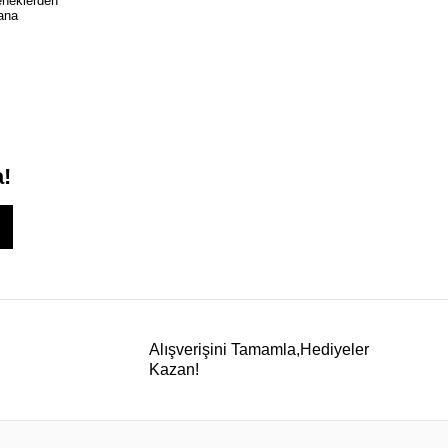
çeneklerden
yana
a!
Alışverişini Tamamla,Hediyeler
Kazan!