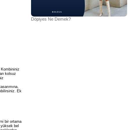
Döpiyes Ne Demek?
. Kombininiz
dan kolsuz
niz
 tasarımına,
ilirsiniz. Ek
mi bir ortama
, yüksek bel