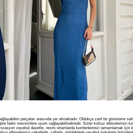
ağlayabilen parçaları arasında yer almaktadır. Oldukça zarif bir görünüme sahi
göre farklı mevsimlere uyum sağlayabilmektedir. Sizler kolsuz elbiselerinizi ka
anizasyon veyahut davette, resmi ortamlarda kombinlerinizi tamamlamak için 
suz elbiselerinizi ceketlerle, şallarla, gömleklerle veyahut hırkalarla bütünleşti