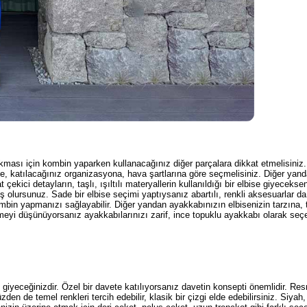
çıkması için kombin yaparken kullanacağınız diğer parçalara dikkat etmelisiniz
ne, katılacağınız organizasyona, hava şartlarına göre seçmelisiniz. Diğer yan
kici detayların, taşlı, ışıltılı materyallerin kullanıldığı bir elbise giyecekse
ış olursunuz. Sade bir elbise seçimi yaptıysanız abartılı, renkli aksesuarlar da
 kombin yapmanızı sağlayabilir. Diğer yandan ayakkabınızın elbisenizin tarzına,
meyi düşünüyorsanız ayakkabılarınızı zarif, ince topuklu ayakkabı olarak seçeb
giyeceğinizdir. Özel bir davete katılıyorsanız davetin konsepti önemlidir. Res
den de temel renkleri tercih edebilir, klasik bir çizgi elde edebilirsiniz. Siyah