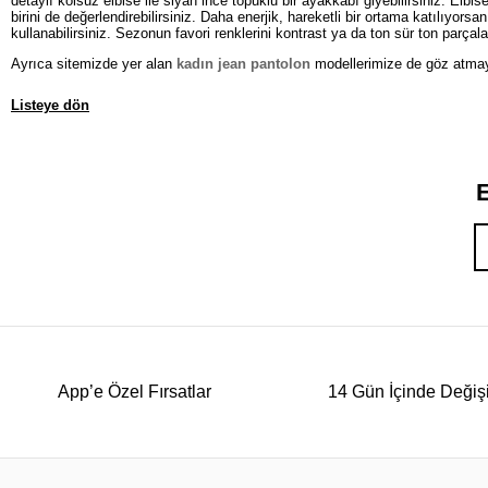
detaylı kolsuz elbise ile siyah ince topuklu bir ayakkabı giyebilirsiniz. Elbi
birini de değerlendirebilirsiniz. Daha enerjik, hareketli bir ortama katılıyor
kullanabilirsiniz. Sezonun favori renklerini kontrast ya da ton sür ton parçala
Ayrıca sitemizde yer alan
kadın jean pantolon
modellerimize de göz atma
Listeye dön
E
App’e Özel Fırsatlar
14 Gün İçinde Değiş