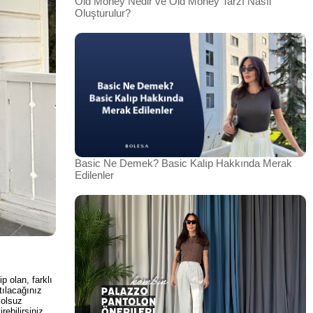
Old Money Nedir ve Old Money Tarzı Nasıl
Oluşturulur?
Basic Ne Demek? Basic Kalıp Hakkında Merak
Edilenler
p olan, farklı
tılacağınız
kolsuz
rebilirsiniz.