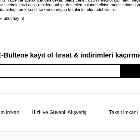
senizin üzerine atmak için deri ceket, peluş ceket, uzun trençkot gibi farklı se
sanız seçimlerinizi canlı renklere sahip, desenleri bulunan elbise modellerinden 
rla birleştirerek kendi tarzınıza uygun kombinler elde edebilirsiniz.
yı unutmayın!
-Bültene kayıt ol fırsat & indirimleri kaçırm
im İmkanı
Hızlı ve Güvenli Alışveriş
Taksit İmkanı