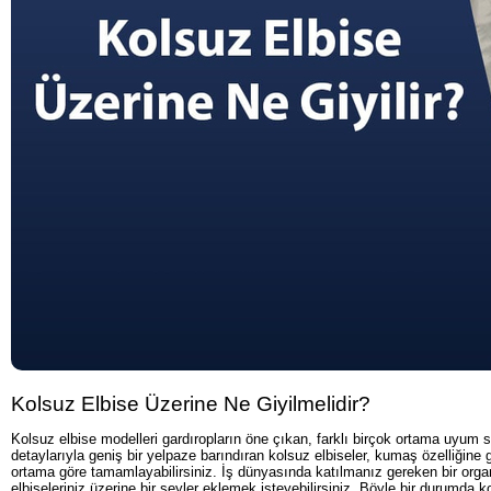
Kolsuz Elbise Üzerine Ne Giyilmelidir?
Kolsuz elbise modelleri gardıropların öne çıkan, farklı birçok ortama uyum s
detaylarıyla geniş bir yelpaze barındıran kolsuz elbiseler, kumaş özelliğine 
ortama göre tamamlayabilirsiniz. İş dünyasında katılmanız gereken bir org
elbiseleriniz üzerine bir şeyler eklemek isteyebilirsiniz. Böyle bir durumda kol