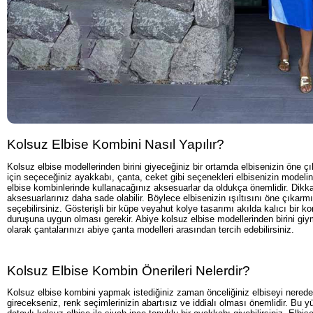
Kolsuz Elbise Kombini Nasıl Yapılır?
Kolsuz elbise modellerinden birini giyeceğiniz bir ortamda elbisenizin öne 
için seçeceğiniz ayakkabı, çanta, ceket gibi seçenekleri elbisenizin modeli
elbise kombinlerinde kullanacağınız aksesuarlar da oldukça önemlidir. Dikkat çe
aksesuarlarınız daha sade olabilir. Böylece elbisenizin ışıltısını öne çıkarm
seçebilirsiniz. Gösterişli bir küpe veyahut kolye tasarımı akılda kalıcı bir
duruşuna uygun olması gerekir. Abiye kolsuz elbise modellerinden birini giy
olarak çantalarınızı abiye çanta modelleri arasından tercih edebilirsiniz.
Kolsuz Elbise Kombin Önerileri Nelerdir?
Kolsuz elbise kombini yapmak istediğiniz zaman önceliğiniz elbiseyi nerede 
girecekseniz, renk seçimlerinizin abartısız ve iddialı olması önemlidir. Bu yüz