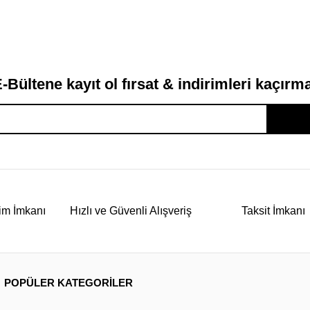
-Bültene kayıt ol fırsat & indirimleri kaçırm
im İmkanı
Hızlı ve Güvenli Alışveriş
Taksit İmkanı
POPÜLER KATEGORİLER