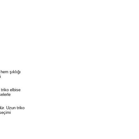
 hem şıklığı
i
triko elbise
elerle
ür. Uzun triko
 seçimi