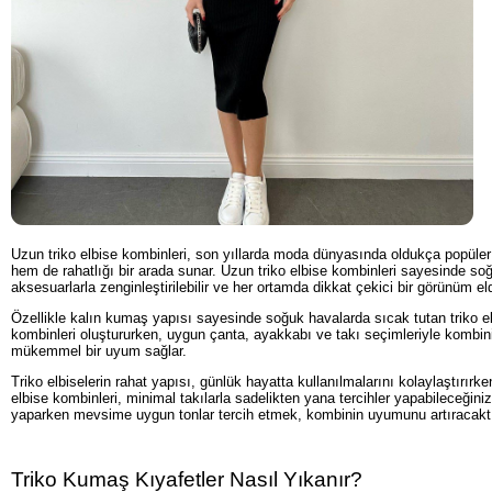
Uzun triko elbise kombinleri, son yıllarda moda dünyasında oldukça popüler ha
hem de rahatlığı bir arada sunar. Uzun triko elbise kombinleri sayesinde so
aksesuarlarla zenginleştirilebilir ve her ortamda dikkat çekici bir görünüm el
Özellikle kalın kumaş yapısı sayesinde soğuk havalarda sıcak tutan triko elb
kombinleri oluştururken, uygun çanta, ayakkabı ve takı seçimleriyle kombinin
mükemmel bir uyum sağlar.
Triko elbiselerin rahat yapısı, günlük hayatta kullanılmalarını kolaylaştır
elbise kombinleri, minimal takılarla sadelikten yana tercihler yapabileceğiniz
yaparken mevsime uygun tonlar tercih etmek, kombinin uyumunu artıracaktı
Triko Kumaş Kıyafetler Nasıl Yıkanır?