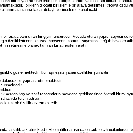
arından biri el yapımı ürünlerde göze çarpmaktadır. Geleneksel olarak el şapka
oynamaktadır. İpliklerin dikkatli bir işlemle bir araya getirilmesi trikoya özgü
llanım alanlarına kadar detaylı bir inceleme sunulacaktır.
i bir arada barındıran bir giyim unsurudur. Vücuda oturan yapısı sayesinde idea
irgin özelliklerinden biri ısıyı hapseden tasarımı sayesinde soğuk hava koşulla
at hissetmesine olanak tanıyan bir atmosfer yaratır.
ğişiklik göstermektedir. Kumaşı eşsiz yapan özellikler şunlardır:
e dokusuz bir yapı arz etmemektedir.
f sunmaktadır.
ıklıdır.
etik açıdan hoş ve zarif tasarımların meydana getirilmesinde önemli bir rol oy
atlıkla tercih edilebilir.
kusal bir özellik arz etmektedir.
sunda farklılık arz etmektedir. Alternatifler arasında en çok tercih edilenlerden b