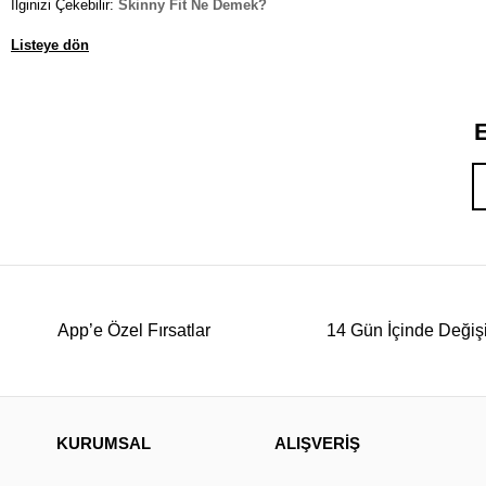
İlginizi Çekebilir:
Skinny Fit Ne Demek?
Listeye dön
E
App’e Özel Fırsatlar
14 Gün İçinde Değiş
KURUMSAL
ALIŞVERİŞ