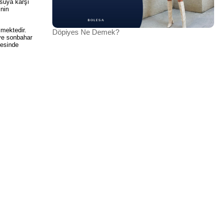
 suya karşı
inin
lmektedir.
Döpiyes Ne Demek?
 ve sonbahar
yesinde