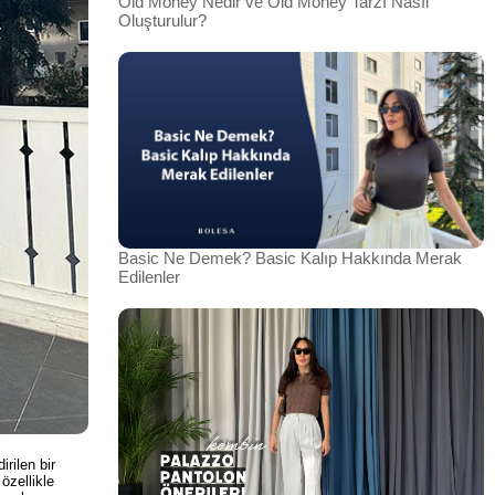
Old Money Nedir ve Old Money Tarzı Nasıl
Oluşturulur?
Basic Ne Demek? Basic Kalıp Hakkında Merak
Edilenler
rilen bir
 özellikle