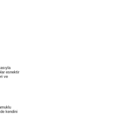
masıyla
lar esnektir
ri ve
pamuklu
lde kendini