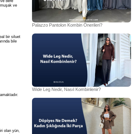
 ve bere
 yumuşak ve
Palazzo Pantolon Kombin Önerileri?
l bir siluet
rında bile
Wide Leg Nedir, Nasıl Kombinlenir?
namaktadır.
iri olan yün,