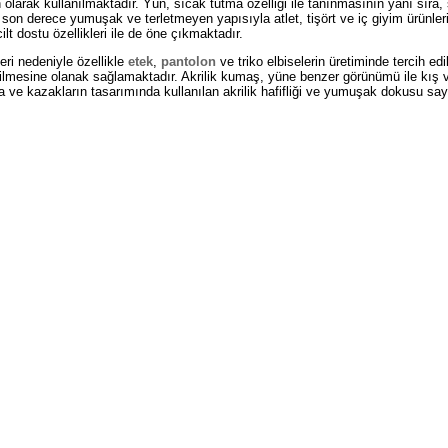
n olarak kullanılmaktadır. Yün, sıcak tutma özelliği ile tanınmasının yanı sıra,
 son derece yumuşak ve terletmeyen yapısıyla atlet, tişört ve iç giyim ürünler
t dostu özellikleri ile de öne çıkmaktadır.
eri nedeniyle özellikle
etek
,
pantolon
ve triko elbiselerin üretiminde tercih edi
retilmesine olanak sağlamaktadır. Akrilik kumaş, yüne benzer görünümü ile kış
ka ve kazakların tasarımında kullanılan akrilik hafifliği ve yumuşak dokusu sa