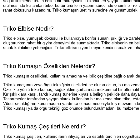
soğuk iklimlerde tercih edilen bir materyaldir. Trikonun en yaygın kullanıml
örülmesinde kullanılan triko, bu tür ürünlerin yapım sürecinde önemli bir rol 
rahat dokusunu kazandırır. Triko kumaşın üretim sürecine ve günümüzdeki ku
Triko Elbise Nedir?
Triko elbise, yumuşak dokusu ile kullanıcıya konfor sunan, şıklığı ve zarafet
oluştururken rahat bir giyim deneyimi de sunmaktadır. Triko elbisenin en bel
sıcak kalabilme yeteneğidir.
Triko elbise
giyen bireyin kendini sıcak ve rah
Triko Kumaşın Özellikleri Nelerdir?
Triko kumaşın özellikleri, kullanım amacına ve iplik çeşidine bağlı olarak de
Triko kumaşının veya örgü tekniğinin nitelikleri ne olursa olsun, bu malzem
Özellikle yünlü triko kumaş, soğuk iklim şartlarında mükemmel bir alternati
Kırışıklıklara karşı, farklı kumaş türlerine kıyasla belirgin şekilde daha dayan
Tasarımcılar tarafından yaygın olarak kullanılan bir malzeme olan triko, est
Vücut sıcaklığının korunmasına yardımcı olması nedeniyle kış mevsiminde rah
Triko kumaşı ya da örgü tekniği göz önünde bulundurulmadan, bu malzeme do
Triko Kumaş Çeşitleri Nelerdir?
Triko kumaş çeşitleri, kullanıcıların ihtiyaçları ve estetik tercihleri doğrultu