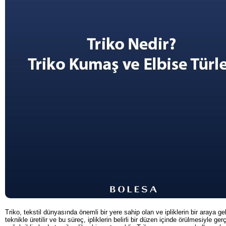
Triko, tekstil dünyasında önemli bir yere sahip olan ve ipliklerin bir araya g
teknikle üretilir ve bu süreç, ipliklerin belirli bir düzen içinde örülmesiyle ger