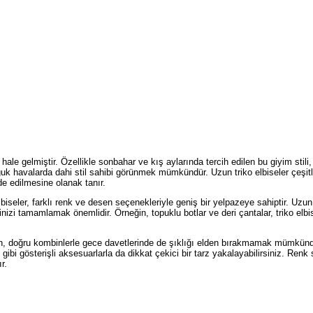
le gelmiştir. Özellikle sonbahar ve kış aylarında tercih edilen bu giyim stili,
ğuk havalarda dahi stil sahibi görünmek mümkündür. Uzun triko elbiseler çeşitl
de edilmesine olanak tanır.
iseler, farklı renk ve desen seçenekleriyle geniş bir yelpazeye sahiptir. Uzun 
izi tamamlamak önemlidir. Örneğin, topuklu botlar ve deri çantalar, triko elbis
ırken, doğru kombinlerle gece davetlerinde de şıklığı elden bırakmamak mümkünd
 gibi gösterişli aksesuarlarla da dikkat çekici bir tarz yakalayabilirsiniz. Renk
r.