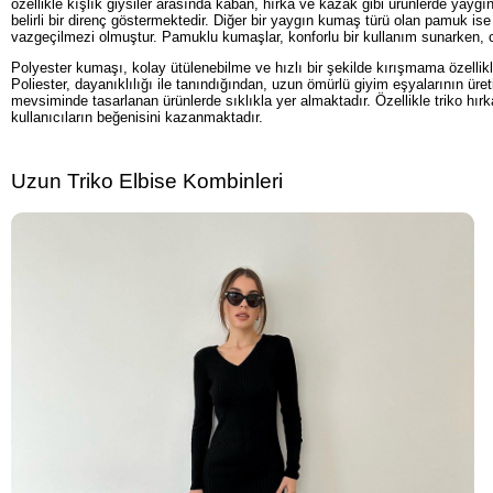
özellikle kışlık giysiler arasında kaban, hırka ve kazak gibi ürünlerde yaygı
belirli bir direnç göstermektedir. Diğer bir yaygın kumaş türü olan pamuk ise
vazgeçilmezi olmuştur. Pamuklu kumaşlar, konforlu bir kullanım sunarken, cil
Polyester kumaşı, kolay ütülenebilme ve hızlı bir şekilde kırışmama özellikl
Poliester, dayanıklılığı ile tanındığından, uzun ömürlü giyim eşyalarının ü
mevsiminde tasarlanan ürünlerde sıklıkla yer almaktadır. Özellikle triko hır
kullanıcıların beğenisini kazanmaktadır.
Uzun Triko Elbise Kombinleri