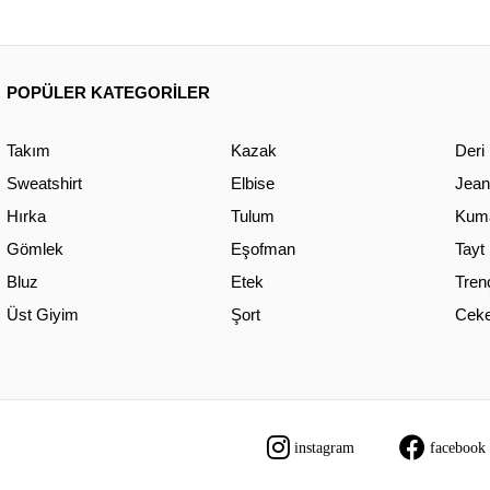
POPÜLER KATEGORİLER
Takım
Kazak
Deri
Sweatshirt
Elbise
Jean
Hırka
Tulum
Kuma
Gömlek
Eşofman
Tayt
Bluz
Etek
Tren
Üst Giyim
Şort
Ceke
instagram
facebook