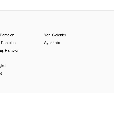
 Pantolon
Yeni Gelenler
 Pantolon
Ayakkabı
ş Pantolon
çkot
t