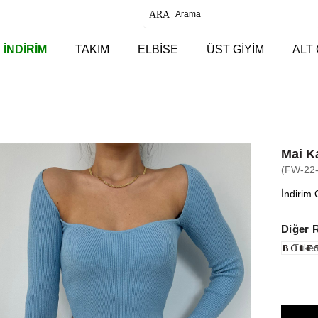
 İNDİRİM
TAKIM
ELBİSE
ÜST GİYİM
ALT 
Mai K
(FW-22
İndirim 
Diğer 
Tüken