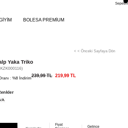
Sepetim
GİYİM
BOLESA PREMİUM
< < Önceki Sayfaya Dön
alp Yaka Triko
-KZK000116)
239,99 TL
219,99 TL
Oranı
:
%
8
İndirim
Renkler
di
Fiyat
Gelince