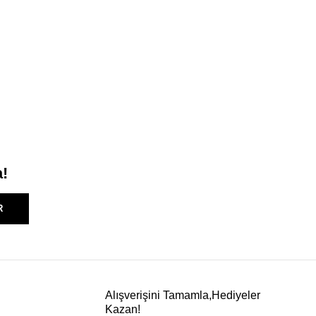
a!
R
Alışverişini Tamamla,Hediyeler
Kazan!