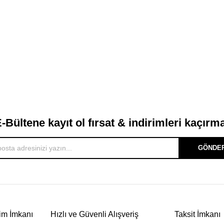
-Bültene kayıt ol fırsat & indirimleri kaçırm
GÖNDE
im İmkanı
Hızlı ve Güvenli Alışveriş
Taksit İmkanı