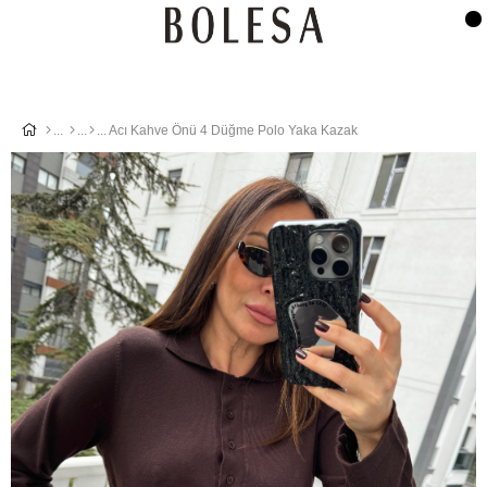
Acı Kahve Önü 4 Düğme Polo Yaka Kazak