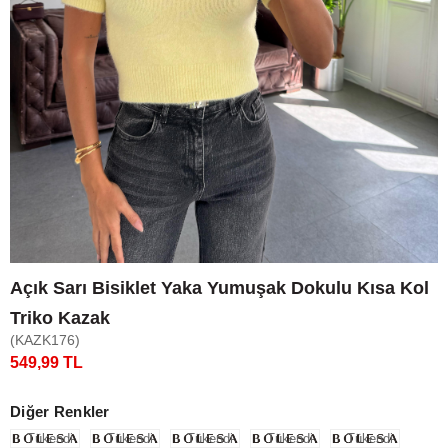
Açık Sarı Bisiklet Yaka Yumuşak Dokulu Kısa Kol
Triko Kazak
(KAZK176)
549,99 TL
Diğer Renkler
Tükendi
Tükendi
Tükendi
Tükendi
Tükendi