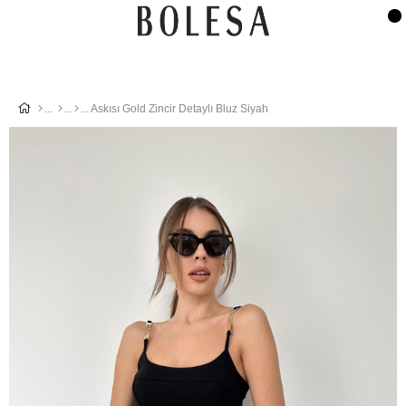
Askısı Gold Zincir Detaylı Bluz Siyah