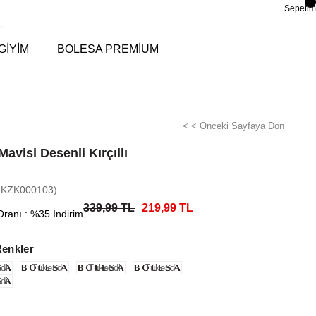
Sepetim
GİYİM
BOLESA PREMİUM
< < Önceki Sayfaya Dön
avisi Desenli Kırçıllı
k
-KZK000103)
339,99 TL
219,99 TL
Oranı
:
%
35
İndirim
Renkler
di
Tükendi
Tükendi
Tükendi
di