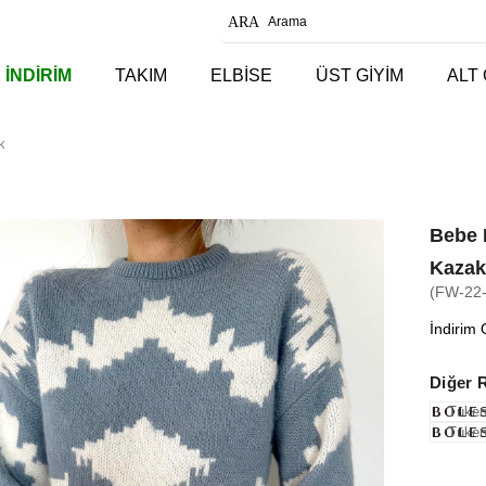
 İNDİRİM
TAKIM
ELBİSE
ÜST GİYİM
ALT 
k
Bebe M
Kaza
(FW-22
İndirim 
Diğer 
Tüken
Tüken