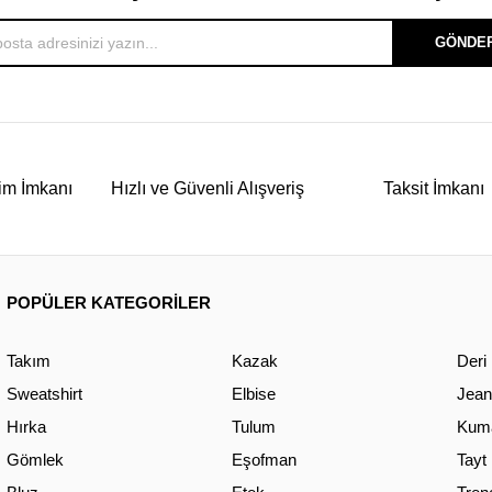
GÖNDE
im İmkanı
Hızlı ve Güvenli Alışveriş
Taksit İmkanı
POPÜLER KATEGORİLER
Takım
Kazak
Deri
Sweatshirt
Elbise
Jean
Hırka
Tulum
Kuma
Gömlek
Eşofman
Tayt