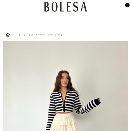
Bej Keten Fırfırlı Etek