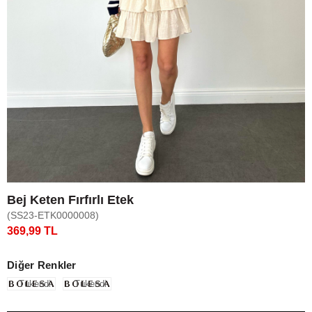
Bej Keten Fırfırlı Etek
(SS23-ETK0000008)
369,99 TL
Diğer Renkler
Tükendi
Tükendi