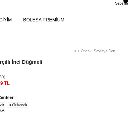
Sepetim
GİYİM
BOLESA PREMİUM
< < Önceki Sayfaya Dön
rçıllı İnci Düğmeli
69)
99 TL
Renkler
di
Tükendi
di