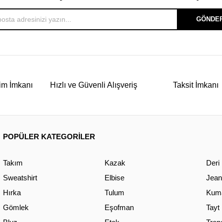
GÖNDE
im İmkanı
Hızlı ve Güvenli Alışveriş
Taksit İmkanı
POPÜLER KATEGORİLER
Takım
Kazak
Deri
Sweatshirt
Elbise
Jean
Hırka
Tulum
Kuma
Gömlek
Eşofman
Tayt