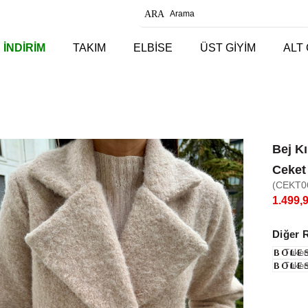
 İNDİRİM
TAKIM
ELBİSE
ÜST GİYİM
ALT 
Bej Kı
Ceket
(CEKT0
1.499,
Diğer 
Tüken
Tüken