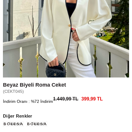
Beyaz Biyeli Roma Ceket
(CEKT045)
1.449,99 TL
399,99 TL
İndirim Oranı
:
%
72
İndirim
Diğer Renkler
Tükendi
Tükendi