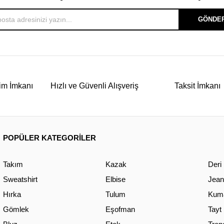
GÖNDE
im İmkanı
Hızlı ve Güvenli Alışveriş
Taksit İmkanı
POPÜLER KATEGORİLER
Takım
Kazak
Deri
Sweatshirt
Elbise
Jean
Hırka
Tulum
Kuma
Gömlek
Eşofman
Tayt