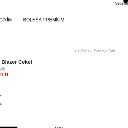
Sepetim
GİYİM
BOLESA PREMİUM
< < Önceki Sayfaya Dön
 Blazer Ceket
36)
99 TL
r
di