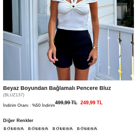
Beyaz Boyundan Bağlamalı Pencere Bluz
(BLUZ137)
499,99 TL
249,99 TL
İndirim Oranı
:
%
50
İndirim
Diğer Renkler
Tükendi
Tükendi
Tükendi
Tükendi