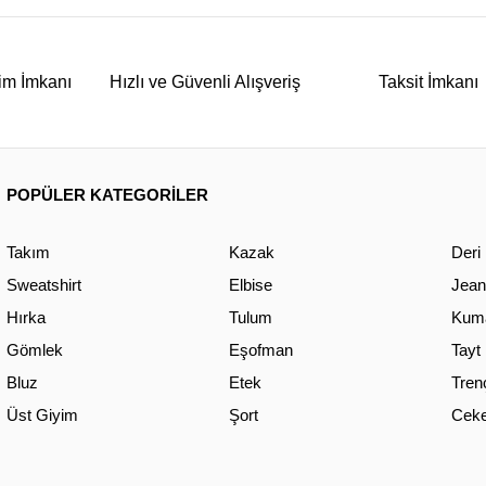
im İmkanı
Hızlı ve Güvenli Alışveriş
Taksit İmkanı
POPÜLER KATEGORİLER
Takım
Kazak
Deri
Sweatshirt
Elbise
Jean
Hırka
Tulum
Kuma
Gömlek
Eşofman
Tayt
Bluz
Etek
Tren
Üst Giyim
Şort
Ceke