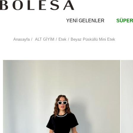
YENİ GELENLER
SÜPER
Anasayfa
ALT GİYİM
Etek
Beyaz Püsküllü Mini Etek