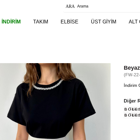
 İNDİRİM
TAKIM
ELBİSE
ÜST GİYİM
ALT 
Beyaz
(FW-22
İndirim 
Diğer 
Tüken
Tüken