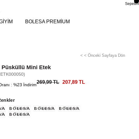
Sepetim
GİYİM
BOLESA PREMİUM
< < Önceki Sayfaya Dön
 Püsküllü Mini Etek
-ETK000050)
269,99 TL
207,89 TL
Oranı
:
%
23
İndirim
Renkler
di
Tükendi
Tükendi
Tükendi
di
Tükendi