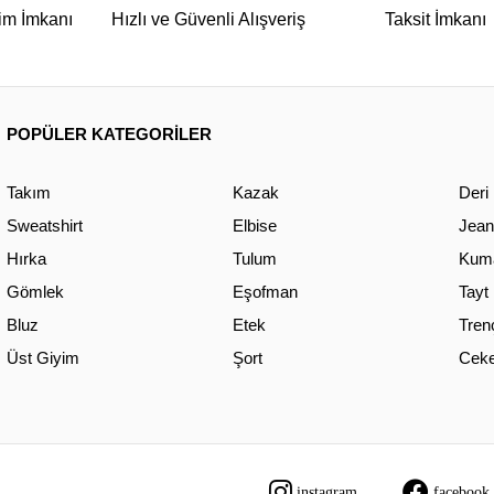
im İmkanı
Hızlı ve Güvenli Alışveriş
Taksit İmkanı
POPÜLER KATEGORİLER
Takım
Kazak
Deri
Sweatshirt
Elbise
Jean
Hırka
Tulum
Kuma
Gömlek
Eşofman
Tayt
Bluz
Etek
Tren
Üst Giyim
Şort
Ceke
instagram
facebook