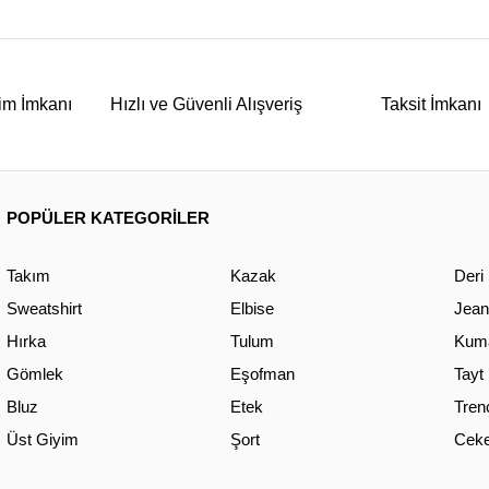
im İmkanı
Hızlı ve Güvenli Alışveriş
Taksit İmkanı
POPÜLER KATEGORİLER
Takım
Kazak
Deri
Sweatshirt
Elbise
Jean
Hırka
Tulum
Kuma
Gömlek
Eşofman
Tayt
Bluz
Etek
Tren
Üst Giyim
Şort
Ceke