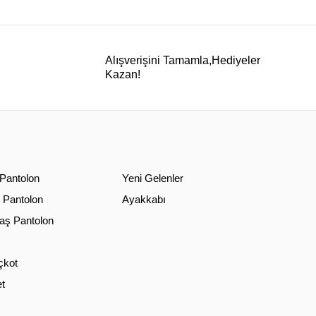
Alışverişini Tamamla,Hediyeler
Kazan!
 Pantolon
Yeni Gelenler
 Pantolon
Ayakkabı
ş Pantolon
çkot
t