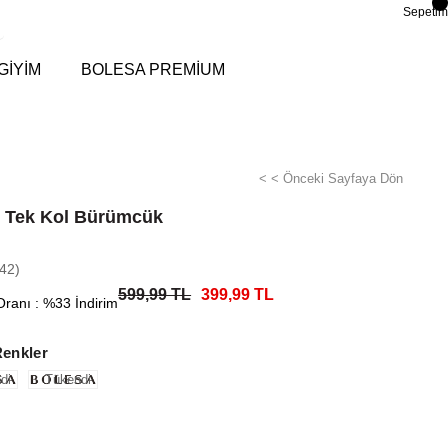
Sepetim
GİYİM
BOLESA PREMİUM
< < Önceki Sayfaya Dön
 Tek Kol Bürümcük
42)
599,99 TL
399,99 TL
Oranı
:
%
33
İndirim
Renkler
di
Tükendi