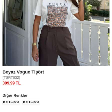
Beyaz Vogue Tişört
(TSRT032)
399,99 TL
Diğer Renkler
Tükendi
Tükendi