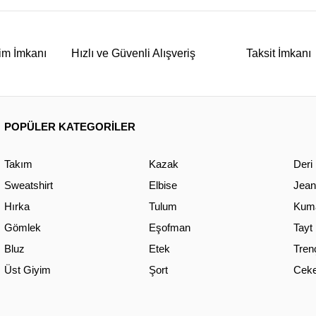
im İmkanı
Hızlı ve Güvenli Alışveriş
Taksit İmkanı
POPÜLER KATEGORİLER
Takım
Kazak
Deri
Sweatshirt
Elbise
Jean
Hırka
Tulum
Kuma
Gömlek
Eşofman
Tayt
Bluz
Etek
Tren
Üst Giyim
Şort
Ceke