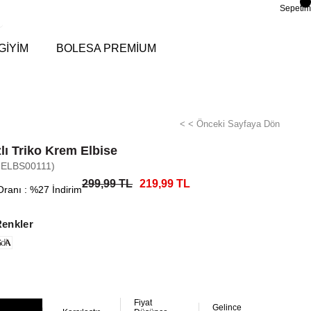
Sepetim
GİYİM
BOLESA PREMİUM
< < Önceki Sayfaya Dön
lı Triko Krem Elbise
-ELBS00111)
299,99 TL
219,99 TL
Oranı
:
%
27
İndirim
Renkler
di
Fiyat
Gelince