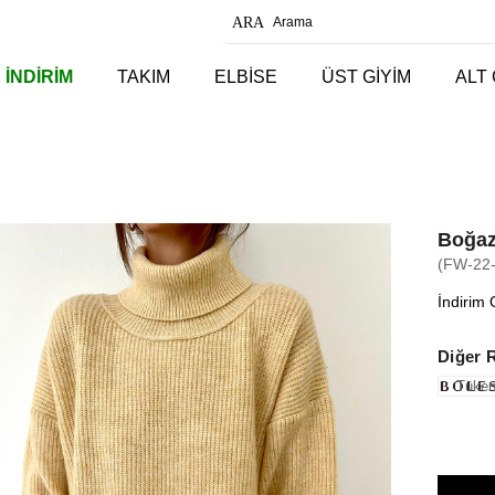
 İNDİRİM
TAKIM
ELBİSE
ÜST GİYİM
ALT 
Boğaz
(FW-22
İndirim 
Diğer 
Tüken