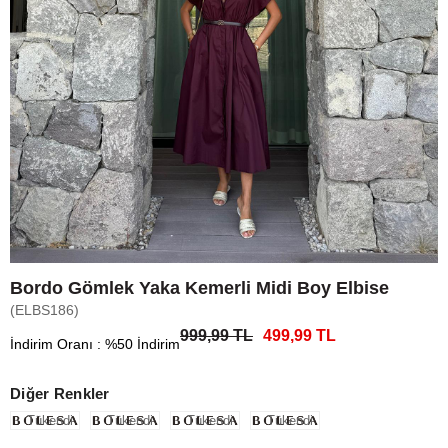
Bordo Gömlek Yaka Kemerli Midi Boy Elbise
(ELBS186)
999,99 TL
499,99 TL
İndirim Oranı
:
%
50
İndirim
Diğer Renkler
Tükendi
Tükendi
Tükendi
Tükendi