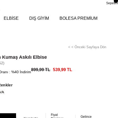
Sepetim
ELBİSE
DIŞ GİYİM
BOLESA PREMİUM
< < Önceki Sayfaya Dön
 Kumaş Askılı Elbise
52)
899,99 TL
539,99 TL
Oranı
:
%
40
İndirim
Renkler
di
Fiyat
Gelince