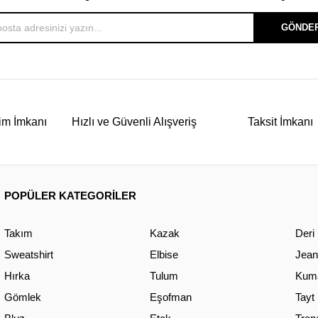
GÖNDE
im İmkanı
Hızlı ve Güvenli Alışveriş
Taksit İmkanı
POPÜLER KATEGORİLER
Takım
Kazak
Deri
Sweatshirt
Elbise
Jean
Hırka
Tulum
Kuma
Gömlek
Eşofman
Tayt