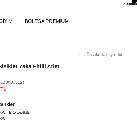
Sepetim
GİYİM
BOLESA PREMİUM
< < Önceki Sayfaya Dön
isiklet Yaka Fitilli Atlet
BLZ0000012)
 TL
Renkler
di
Tükendi
di