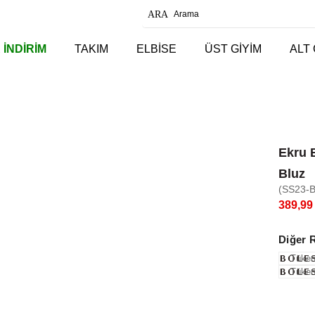
 İNDİRİM
TAKIM
ELBİSE
ÜST GİYİM
ALT 
Ekru B
Bluz
(SS23-
389,99
Diğer 
Tüken
Tüken