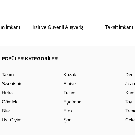
im İmkanı
Hızlı ve Güvenli Alışveriş
Taksit İmkanı
POPÜLER KATEGORİLER
Takım
Kazak
Deri
Sweatshirt
Elbise
Jean
Hırka
Tulum
Kuma
Gömlek
Eşofman
Tayt
Bluz
Etek
Tren
Üst Giyim
Şort
Ceke