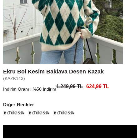
Ekru Bol Kesim Baklava Desen Kazak
(KAZK143)
1.249,99 TL
624,99 TL
İndirim Oranı
:
%
50
İndirim
Diğer Renkler
Tükendi
Tükendi
Tükendi