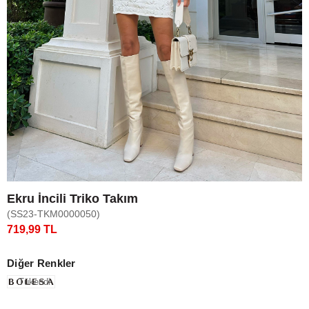
Ekru İncili Triko Takım
(SS23-TKM0000050)
719,99 TL
Diğer Renkler
Tükendi