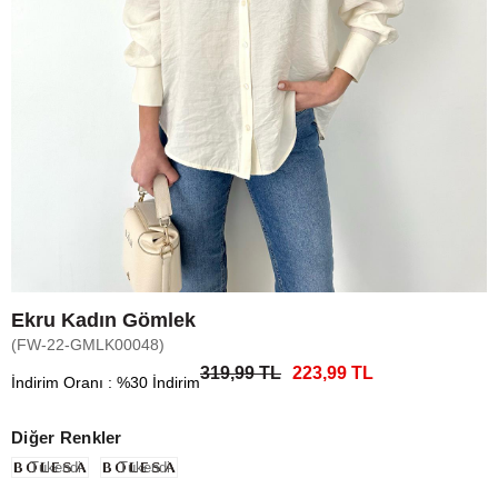
Ekru Kadın Gömlek
(FW-22-GMLK00048)
319,99 TL
223,99 TL
İndirim Oranı
:
%
30
İndirim
Diğer Renkler
Tükendi
Tükendi