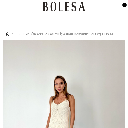
Ekru Ön Arka V Kesimli İç Astarlı Romantic Stil Örgü Elbise