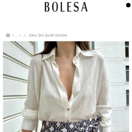
Ekru Sim Şeritli Gömlek