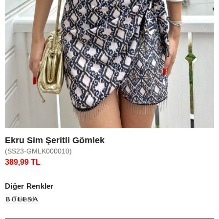
Ekru Sim Şeritli Gömlek
(SS23-GMLK000010)
389,99 TL
Diğer Renkler
Tükendi