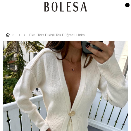
Ekru Ters Dikişli Tek Düğmeli Hırka