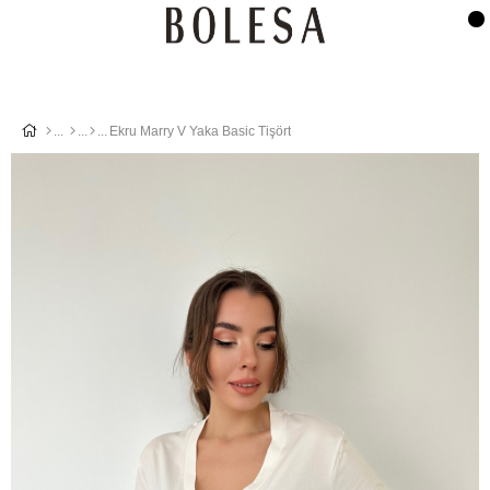
Ekru Marry V Yaka Basic Tişört