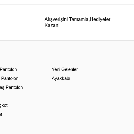
Alışverişini Tamamla,Hediyeler
Kazan!
 Pantolon
Yeni Gelenler
 Pantolon
Ayakkabı
ş Pantolon
çkot
t