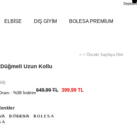
Sepetim
ELBİSE
DIŞ GİYİM
BOLESA PREMİUM
< < Önceki Sayfaya Dön
Düğmeli Uzun Kollu
64)
649,99 TL
399,99 TL
Oranı
:
%
38
İndirim
Renkler
di
Tükendi