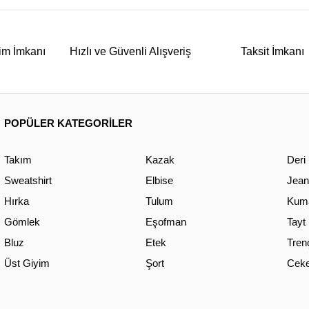
im İmkanı
Hızlı ve Güvenli Alışveriş
Taksit İmkanı
POPÜLER KATEGORİLER
Takım
Kazak
Deri
Sweatshirt
Elbise
Jean
Hırka
Tulum
Kuma
Gömlek
Eşofman
Tayt
Bluz
Etek
Tren
Üst Giyim
Şort
Ceke