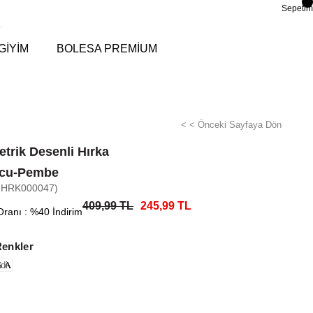
Sepetim
GİYİM
BOLESA PREMİUM
< < Önceki Sayfaya Dön
trik Desenli Hırka
ncu-Pembe
-HRK000047)
409,99 TL
245,99 TL
Oranı
:
%
40
İndirim
Renkler
di