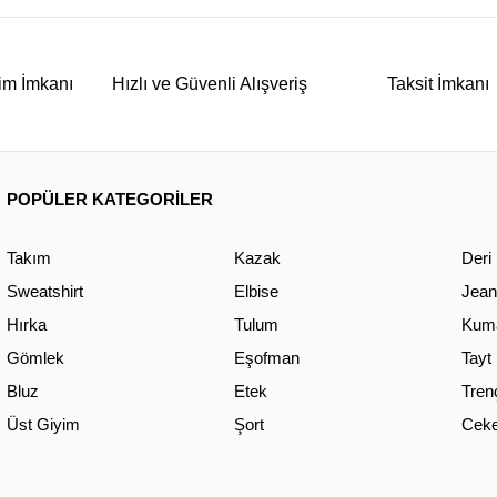
im İmkanı
Hızlı ve Güvenli Alışveriş
Taksit İmkanı
POPÜLER KATEGORİLER
Takım
Kazak
Deri
Sweatshirt
Elbise
Jean
Hırka
Tulum
Kuma
Gömlek
Eşofman
Tayt
Bluz
Etek
Tren
Üst Giyim
Şort
Ceke