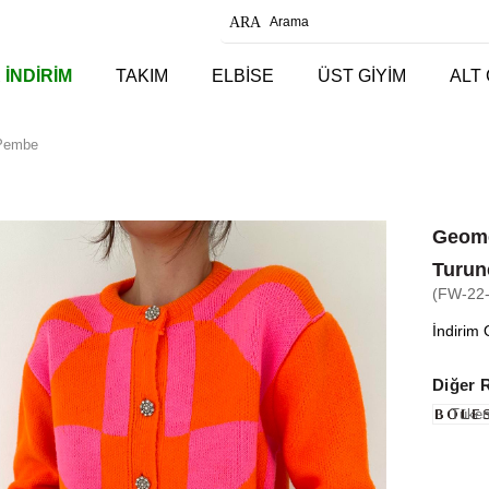
 İNDİRİM
TAKIM
ELBİSE
ÜST GİYİM
ALT 
-Pembe
Geome
Turu
(FW-22
İndirim 
Diğer 
Tüken