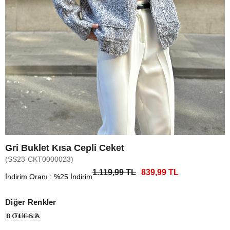
Gri Buklet Kısa Cepli Ceket
(SS23-CKT0000023)
1.119,99 TL
839,99 TL
İndirim Oranı
:
%
25
İndirim
Diğer Renkler
Tükendi