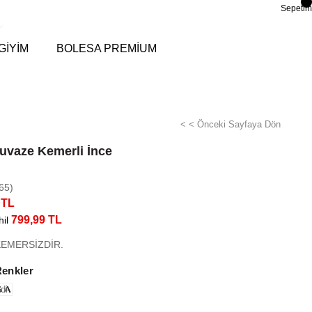
Sepetim
GİYİM
BOLESA PREMİUM
< < Önceki Sayfaya Dön
ruvaze Kemerli İnce
65)
 TL
799,99 TL
il
EMERSİZDİR.
Renkler
di