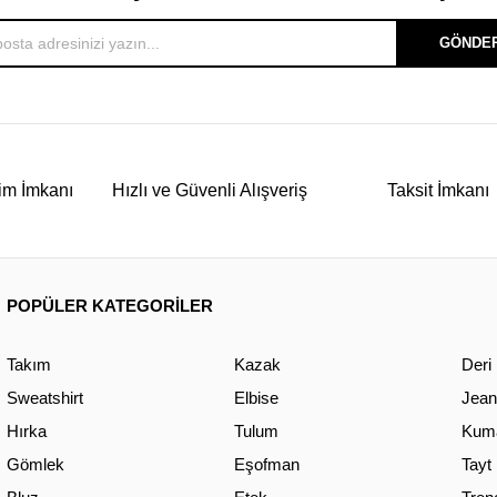
GÖNDE
im İmkanı
Hızlı ve Güvenli Alışveriş
Taksit İmkanı
POPÜLER KATEGORİLER
Takım
Kazak
Deri
Sweatshirt
Elbise
Jean
Hırka
Tulum
Kuma
Gömlek
Eşofman
Tayt