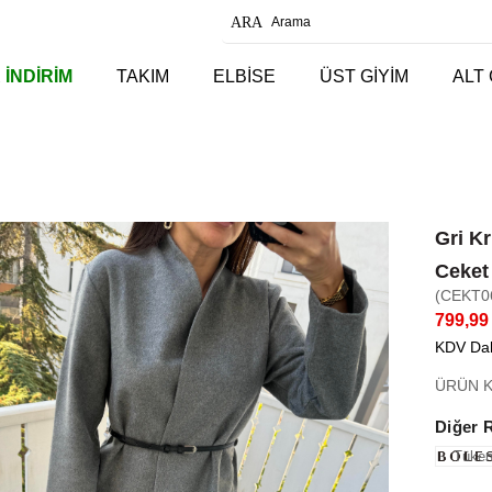
 İNDİRİM
TAKIM
ELBİSE
ÜST GİYİM
ALT 
Gri K
Ceket
(CEKT0
799,99
KDV Dah
ÜRÜN K
Diğer 
Tüken