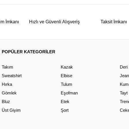
im İmkanı
Hızlı ve Güvenli Alışveriş
Taksit İmkanı
POPÜLER KATEGORİLER
Takım
Kazak
Deri
Sweatshirt
Elbise
Jean
Hırka
Tulum
Kuma
Gömlek
Eşofman
Tayt
Bluz
Etek
Tren
Üst Giyim
Şort
Ceke