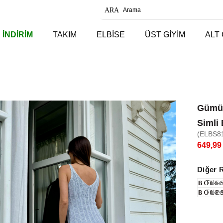
 İNDİRİM
TAKIM
ELBİSE
ÜST GİYİM
ALT 
Gümüş
Simli 
(ELBS8
649,99
Diğer 
Tüken
Tüken