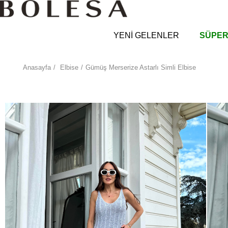
YENİ GELENLER
SÜPER
Anasayfa
Elbise
Gümüş Merserize Astarlı Simli Elbise