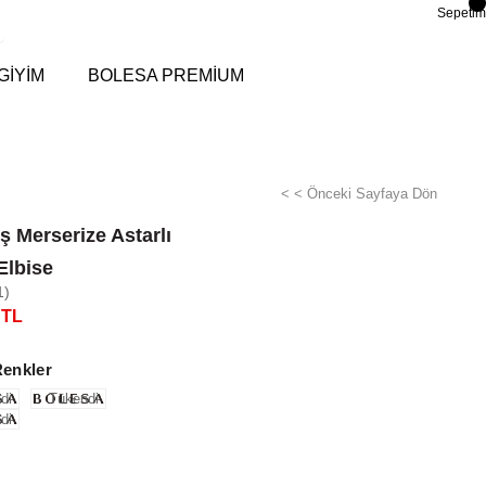
Sepetim
GİYİM
BOLESA PREMİUM
< < Önceki Sayfaya Dön
 Merserize Astarlı
Elbise
1)
 TL
Renkler
di
Tükendi
di