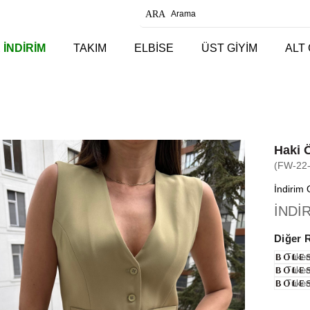
 İNDİRİM
TAKIM
ELBİSE
ÜST GİYİM
ALT 
Haki 
(FW-22
İndirim 
İNDİ
Diğer 
Tüken
Tüken
Tüken