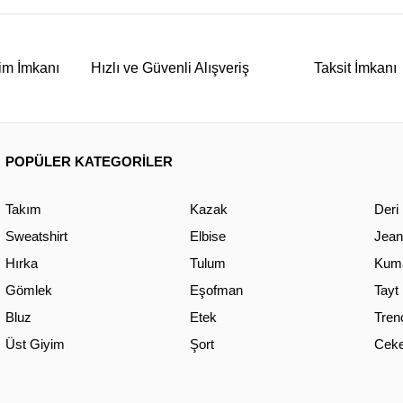
im İmkanı
Hızlı ve Güvenli Alışveriş
Taksit İmkanı
POPÜLER KATEGORİLER
Takım
Kazak
Deri
Sweatshirt
Elbise
Jean
Hırka
Tulum
Kuma
Gömlek
Eşofman
Tayt
Bluz
Etek
Tren
Üst Giyim
Şort
Ceke