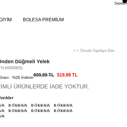
Sepetim
GİYİM
BOLESA PREMİUM
< < Önceki Sayfaya Dön
Önden Düğmeli Yelek
-YLK000003)
699,99 TL
519,99 TL
Oranı
:
%
26
İndirim
RİMLİ ÜRÜNLERDE İADE YOKTUR.
Renkler
di
Tükendi
Tükendi
Tükendi
di
Tükendi
Tükendi
Tükendi
di