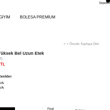
Sepetim
GİYİM
BOLESA PREMİUM
< < Önceki Sayfaya Dön
Yüksek Bel Uzun Etek
7)
 TL
Renkler
di
di
Fiyat