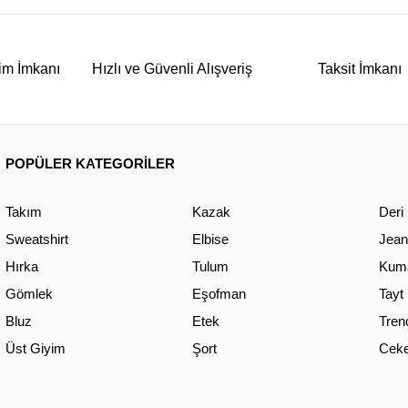
im İmkanı
Hızlı ve Güvenli Alışveriş
Taksit İmkanı
POPÜLER KATEGORİLER
Takım
Kazak
Deri
Sweatshirt
Elbise
Jean
Hırka
Tulum
Kuma
Gömlek
Eşofman
Tayt
Bluz
Etek
Tren
Üst Giyim
Şort
Ceke