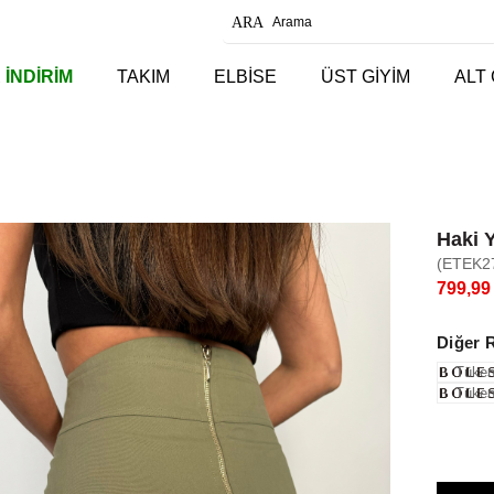
 İNDİRİM
TAKIM
ELBİSE
ÜST GİYİM
ALT 
Haki 
(ETEK2
799,99
Diğer 
Tüken
Tüken