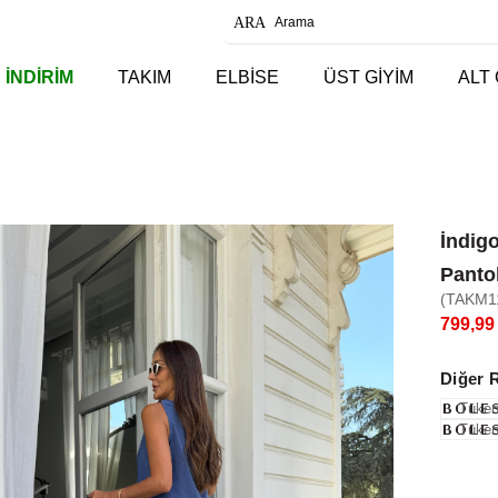
 İNDİRİM
TAKIM
ELBİSE
ÜST GİYİM
ALT 
İndig
Panto
(TAKM1
799,99
Diğer 
Tüken
Tüken