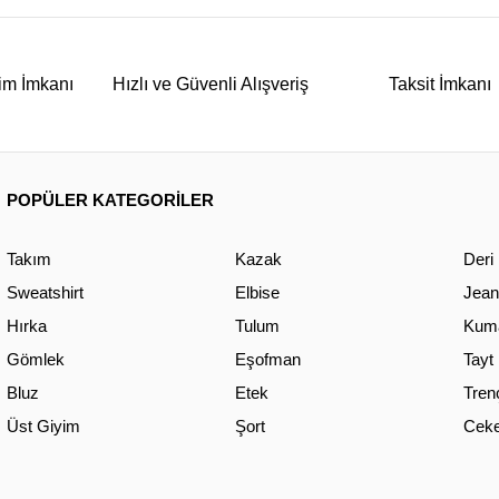
im İmkanı
Hızlı ve Güvenli Alışveriş
Taksit İmkanı
POPÜLER KATEGORİLER
Takım
Kazak
Deri
Sweatshirt
Elbise
Jean
Hırka
Tulum
Kuma
Gömlek
Eşofman
Tayt
Bluz
Etek
Tren
Üst Giyim
Şort
Ceke