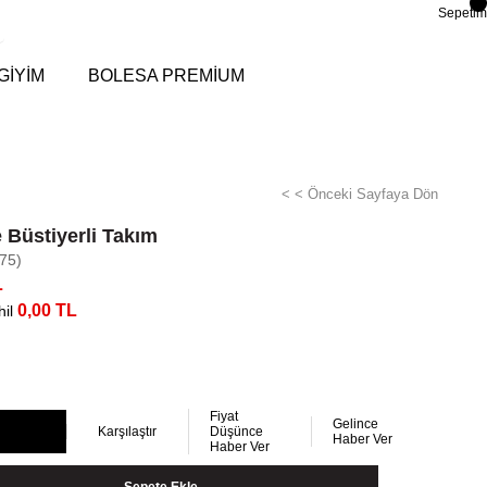
Sepetim
GİYİM
BOLESA PREMİUM
< < Önceki Sayfaya Dön
 Büstiyerli Takım
75)
L
0,00 TL
il
Fiyat
Gelince
Karşılaştır
Düşünce
Haber Ver
Haber Ver