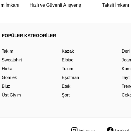
im İmkanı
Hızlı ve Güvenli Alışveriş
Taksit İmkanı
POPÜLER KATEGORİLER
Takım
Kazak
Deri
Sweatshirt
Elbise
Jean
Hırka
Tulum
Kuma
Gömlek
Eşofman
Tayt
Bluz
Etek
Tren
Üst Giyim
Şort
Ceke
instagram
facebook