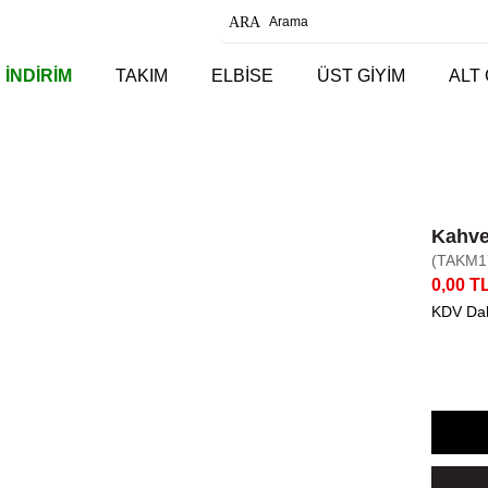
 İNDİRİM
TAKIM
ELBİSE
ÜST GİYİM
ALT 
Kahve
(TAKM1
0,00 T
KDV Dah