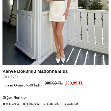
Kahve Dökümlü Madonna Bluz
(BLUZ72)
389,99 TL
233,99 TL
İndirim Oranı
:
%
40
İndirim
Diğer Renkler
Tükendi
Tükendi
Tükendi
Tükendi