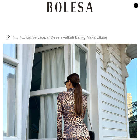
Kahve Leopar Desen Vatkalı Balıkçı Yaka Elbise