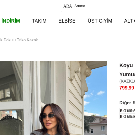
 İNDİRİM
TAKIM
ELBİSE
ÜST GİYİM
ALT 
k Dokulu Triko Kazak
Koyu 
Yumuş
(KAZK1
799,99
Diğer 
Tüken
Tüken