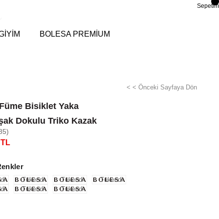
Sepetim
GİYİM
BOLESA PREMİUM
< < Önceki Sayfaya Dön
Füme Bisiklet Yaka
ak Dokulu Triko Kazak
85)
 TL
Renkler
di
Tükendi
Tükendi
Tükendi
di
Tükendi
Tükendi