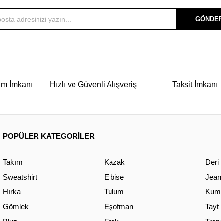
GÖNDE
im İmkanı
Hızlı ve Güvenli Alışveriş
Taksit İmkanı
POPÜLER KATEGORİLER
Takım
Kazak
Deri
Sweatshirt
Elbise
Jean
Hırka
Tulum
Kuma
Gömlek
Eşofman
Tayt