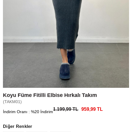
Koyu Füme Fitilli Elbise Hırkalı Takım
(TAKM01)
1.199,99 TL
959,99 TL
İndirim Oranı
:
%
20
İndirim
Diğer Renkler