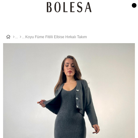
Koyu Füme Fitilli Elbise Hırkalı Takım