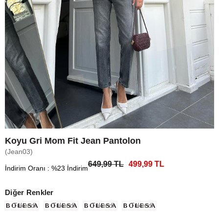
Koyu Gri Mom Fit Jean Pantolon
(Jean03)
649,99 TL
499,99 TL
İndirim Oranı
:
%
23
İndirim
Diğer Renkler
Tükendi
Tükendi
Tükendi
Tükendi